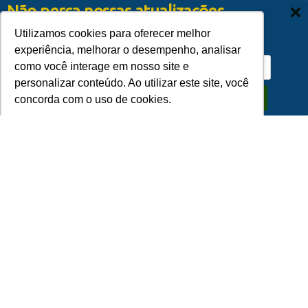
Não perca nossas atualizações.
Assine a nossa FÁBRICA DE NOVIDADES!
Utilizamos cookies para oferecer melhor
experiência, melhorar o desempenho, analisar
como você interage em nosso site e
personalizar conteúdo. Ao utilizar este site, você
Assinar
concorda com o uso de cookies.
Home
Versão Impressa
Ok, entendi!
Rádio Online
FAQ
Links úteis
Principal
Acesse:
Farmácia de Plantão em Seabra (BA) | Consulte Aqui | Guia do
Lugar
Cadastro Gratuito
Política de Privacidade
Novos Ceps de Seabra Bahia
Fale Conosco